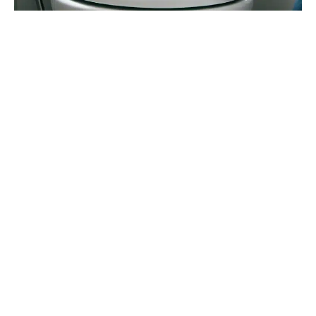
En plus de
nettoyer l’intérieur de la
cuvette
, voici quelques conseils d’experts
pour maintenir vos toilettes impeccables.
Essuyez quotidiennement
l’extérieur des toilettes
Les toilettes utilisées quotidiennement
doivent être essuyées tous les jours, ou
au moins tous les deux jours. Cela
comprend l’extérieur du bol, le dessus du
réservoir, le socle et la poignée.