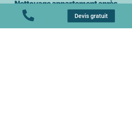
Nettoyage appartement après
syndrome de diogène
Devis gratuit
Ecolavage Clermont intervient pour le
nettoyage de vos maisons et appartement
insalubre
après un
syndrome de diogène
.
Nous assurons une décontamination
complète de votre logement éliminant les
bactéries et tous les agents pathogènes.
Notre équipe d’entretien est équipée de
machine et produit de nettoyage capable
d’effectuer les
nettoyages les plus extrêmes
.
Nous réalisons un nettoyage complet et en
profondeur de vos logements.
Lessivage des sols, murs et plafonds