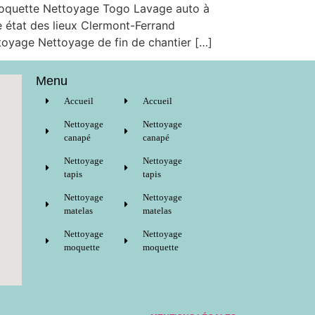
moquette Nettoyage Togo Lavage auto à
e état des lieux Clermont-Ferrand
toyage Nettoyage de fin de chantier […]
Menu
Accueil
Accueil
Nettoyage
Nettoyage
canapé
canapé
Nettoyage
Nettoyage
tapis
tapis
Nettoyage
Nettoyage
matelas
matelas
Nettoyage
Nettoyage
moquette
moquette