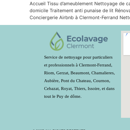
Accueil Tissu d’ameublement Nettoyage de 
domicile Traitement anti punaise de lit Rénov
Conciergerie Airbnb à Clermont-Ferrand Netto
Service de nettoyage pour particuliers
et professionnels à Clermont-Ferrand,
Riom, Gerzat, Beaumont, Chamalieres,
Aubière, Pont du Chateau, Cournon,
Cebazat, Royat, Thiers, Issoire, et dans
tout le Puy de dôme.